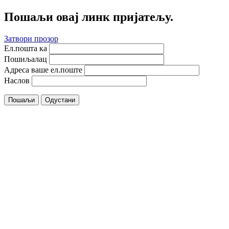
Пошаљи овај линк пријатељу.
Затвори прозор
Ел.пошта ка
Пошиљалац
Адреса ваше ел.поште
Наслов
Пошаљи
Одустани