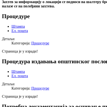
Захтев за информацију о локацији се подноси на шалтеру бр
налазе се на полеђини захтева.
Процедуре
Штампа
Ел. пошта
Детаљи
Категорија:
Процедуре
Страница је у изради!
Процедура издавања општинског посло
Штампа
Ел. пошта
Детаљи
Категорија:
Процедуре
Страница је у изради!
Потребна документација за оснивање п