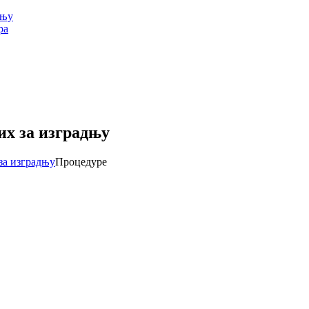
дњу
ра
их за изградњу
за изградњу
Процедуре