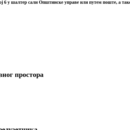
ој 6 у шалтер сали Општинске управе или путем поште, а такс
вног простора
редузетника