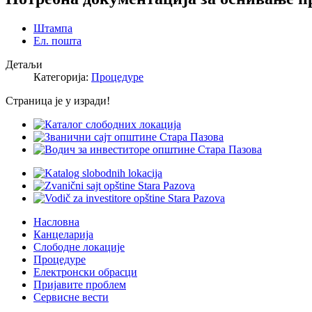
Штампа
Ел. пошта
Детаљи
Категорија:
Процедуре
Страница је у изради!
Насловна
Канцеларија
Слободне локације
Процедуре
Електронски обрасци
Пријавите проблем
Сервисне вести