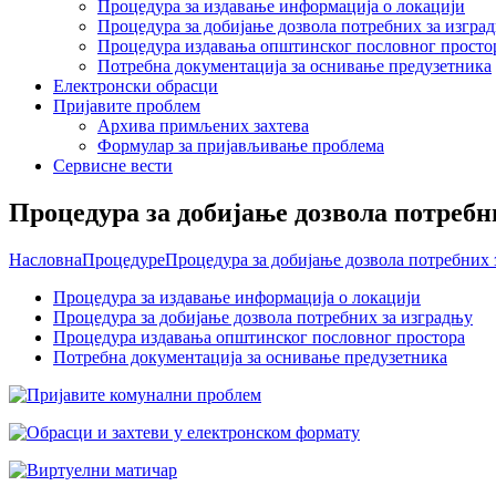
Процедура за издавање информација о локацији
Процедура за добијање дозвола потребних за изгра
Процедура издавања општинског пословног просто
Потребна документација за оснивање предузетника
Електронски обрасци
Пријавите проблем
Архива примљених захтева
Формулар за пријављивање проблема
Сервисне вести
Процедура за добијање дозвола потребн
Насловна
Процедуре
Процедура за добијање дозвола потребних 
Процедура за издавање информација о локацији
Процедура за добијање дозвола потребних за изградњу
Процедура издавања општинског пословног простора
Потребна документација за оснивање предузетника